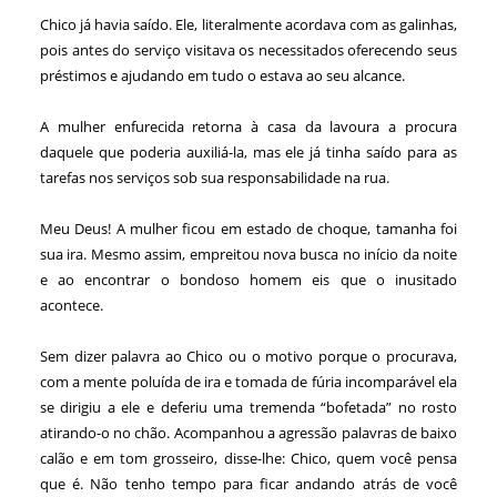
Chico já havia saído. Ele, literalmente acordava com as galinhas,
pois antes do serviço visitava os necessitados oferecendo seus
préstimos e ajudando em tudo o estava ao seu alcance.
A mulher enfurecida retorna à casa da lavoura a procura
daquele que poderia auxiliá-la, mas ele já tinha saído para as
tarefas nos serviços sob sua responsabilidade na rua.
Meu Deus! A mulher ficou em estado de choque, tamanha foi
sua ira. Mesmo assim, empreitou nova busca no início da noite
e ao encontrar o bondoso homem eis que o inusitado
acontece.
Sem dizer palavra ao Chico ou o motivo porque o procurava,
com a mente poluída de ira e tomada de fúria incomparável ela
se dirigiu a ele e deferiu uma tremenda “bofetada” no rosto
atirando-o no chão. Acompanhou a agressão palavras de baixo
calão e em tom grosseiro, disse-lhe: Chico, quem você pensa
que é. Não tenho tempo para ficar andando atrás de você