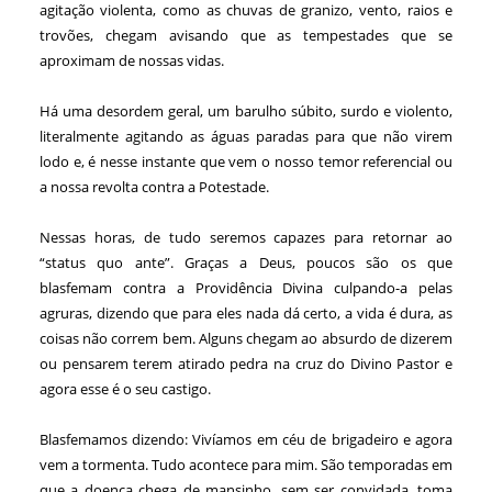
agitação violenta, como as chuvas de granizo, vento, raios e
trovões, chegam avisando que as tempestades que se
aproximam de nossas vidas.
Há uma desordem geral, um barulho súbito, surdo e violento,
literalmente agitando as águas paradas para que não virem
lodo e, é nesse instante que vem o nosso temor referencial ou
a nossa revolta contra a Potestade.
Nessas horas, de tudo seremos capazes para retornar ao
“status quo ante”. Graças a Deus, poucos são os que
blasfemam contra a Providência Divina culpando-a pelas
agruras, dizendo que para eles nada dá certo, a vida é dura, as
coisas não correm bem. Alguns chegam ao absurdo de dizerem
ou pensarem terem atirado pedra na cruz do Divino Pastor e
agora esse é o seu castigo.
Blasfemamos dizendo: Vivíamos em céu de brigadeiro e agora
vem a tormenta. Tudo acontece para mim. São temporadas em
que a doença chega de mansinho, sem ser convidada, toma