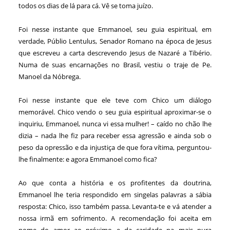
todos os dias de lá para cá. Vê se toma juízo.
Foi nesse instante que Emmanoel, seu guia espiritual, em
verdade, Públio Lentulus, Senador Romano na época de Jesus
que escreveu a carta descrevendo Jesus de Nazaré a Tibério.
Numa de suas encarnações no Brasil, vestiu o traje de Pe.
Manoel da Nóbrega.
Foi nesse instante que ele teve com Chico um diálogo
memorável. Chico vendo o seu guia espiritual aproximar-se o
inquiriu, Emmanoel, nunca vi essa mulher! – caído no chão lhe
dizia – nada lhe fiz para receber essa agressão e ainda sob o
peso da opressão e da injustiça de que fora vítima, perguntou-
lhe finalmente: e agora Emmanoel como fica?
Ao que conta a história e os profitentes da doutrina,
Emmanoel lhe teria respondido em singelas palavras a sábia
resposta: Chico, isso também passa. Levanta-te e vá atender a
nossa irmã em sofrimento. A recomendação foi aceita em
nome do amor ao próximo e da caridade na mais pura