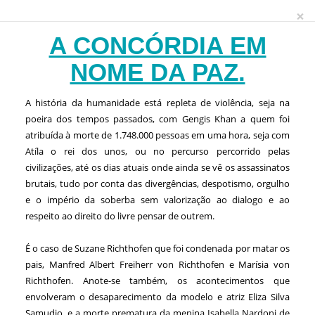
×
A CONCÓRDIA EM
NOME DA PAZ.
A história da humanidade está repleta de violência, seja na
poeira dos tempos passados, com Gengis Khan a quem foi
atribuída à morte de 1.748.000 pessoas em uma hora, seja com
Atíla o rei dos unos, ou no percurso percorrido pelas
civilizações, até os dias atuais onde ainda se vê os assassinatos
brutais, tudo por conta das divergências, despotismo, orgulho
e o império da soberba sem valorização ao dialogo e ao
respeito ao direito do livre pensar de outrem.
É o caso de Suzane Richthofen que foi condenada por matar os
pais, Manfred Albert Freiherr von Richthofen e Marísia von
Richthofen. Anote-se também, os acontecimentos que
envolveram o desaparecimento da modelo e atriz Eliza Silva
Samudio, e a morte prematura da menina Isabella Nardoni de