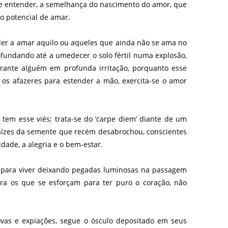
l se entender, a semelhança do nascimento do amor, que
 o potencial de amar.
nder a amar aquilo ou aqueles que ainda não se ama no
ofundando até a umedecer o solo fértil numa explosão,
erante alguém em profunda irritação, porquanto esse
os afazeres para estender a mão, exercita-se o amor
em esse viés; trata-se do ’carpe diem’ diante de um
aízes da semente que recém desabrochou, conscientes
dade, a alegria e o bem-estar.
ão para viver deixando pegadas luminosas na passagem
ara os que se esforçam para ter puro o coração, não
ovas e expiações, segue o ósculo depositado em seus