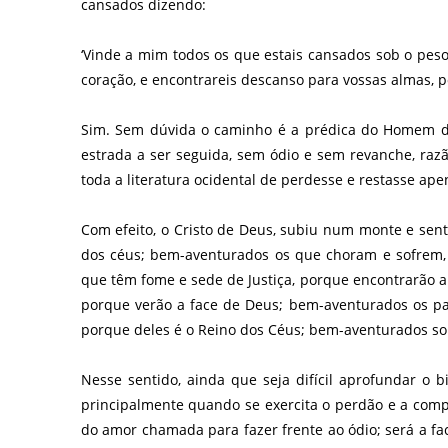
cansados dizendo:
‘Vinde a mim todos os que estais cansados sob o pes
coração, e encontrareis descanso para vossas almas, po
Sim. Sem dúvida o caminho é a prédica do Homem de
estrada a ser seguida, sem ódio e sem revanche, ra
toda a literatura ocidental de perdesse e restasse ap
Com efeito, o Cristo de Deus, subiu num monte e sent
dos céus; bem-aventurados os que choram e sofrem, 
que têm fome e sede de Justiça, porque encontrarão a
porque verão a face de Deus; bem-aventurados os pa
porque deles é o Reino dos Céus; bem-aventurados soi
Nesse sentido, ainda que seja difícil aprofundar o
principalmente quando se exercita o perdão e a comp
do amor chamada para fazer frente ao ódio; será a fac