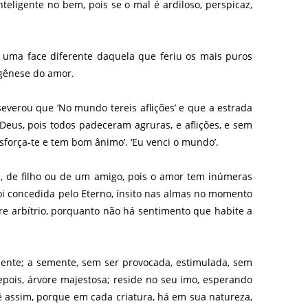
ligente no bem, pois se o mal é ardiloso, perspicaz,
 uma face diferente daquela que feriu os mais puros
 gênese do amor.
severou que ’No mundo tereis aflições’ e que a estrada
 Deus, pois todos padeceram agruras, e aflições, e sem
força-te e tem bom ânimo’. ‘Eu venci o mundo’.
e, de filho ou de um amigo, pois o amor tem inúmeras
foi concedida pelo Eterno, ínsito nas almas no momento
vre arbítrio, porquanto não há sentimento que habite a
mente; a semente, sem ser provocada, estimulada, sem
epois, árvore majestosa; reside no seu imo, esperando
 é assim, porque em cada criatura, há em sua natureza,