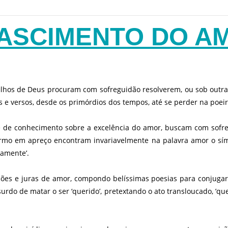
ASCIMENTO DO A
ilhos de Deus procuram com sofreguidão resolverem, ou sob outra 
s e versos, desde os primórdios dos tempos, até se perder na po
 de conhecimento sobre a excelência do amor, buscam com sofr
ermo em apreço encontram invariavelmente na palavra amor o sím
damente’.
ções e juras de amor, compondo belíssimas poesias para conjuga
rdo de matar o ser ‘querido’, pretextando o ato transloucado, ’q