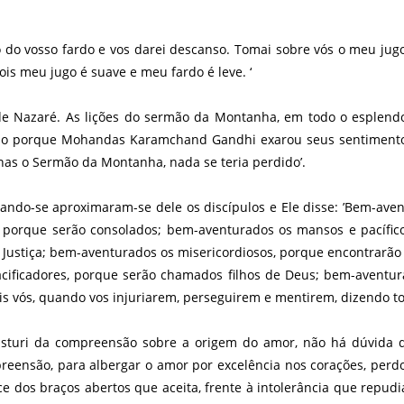
o do vosso fardo e vos darei descanso. Tomai sobre vós o meu j
is meu jugo é suave e meu fardo é leve. ‘
 Nazaré. As lições do sermão da Montanha, em todo o esplend
zão porque Mohandas Karamchand Gandhi exarou seus sentimentos 
enas o Sermão da Montanha, nada se teria perdido’.
ando-se aproximaram-se dele os discípulos e Ele disse: ’Bem-aven
porque serão consolados; bem-aventurados os mansos e pacífico
 Justiça; bem-aventurados os misericordiosos, porque encontrarão
cificadores, porque serão chamados filhos de Deus; bem-aventura
s vós, quando vos injuriarem, perseguirem e mentirem, dizendo to
 bisturi da compreensão sobre a origem do amor, não há dúvida d
reensão, para albergar o amor por excelência nos corações, per
e dos braços abertos que aceita, frente à intolerância que repud