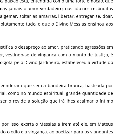
xão, paixão esta, entendida como uma forte emoção, que
 mas jamais o amor verdadeiro, nascido nos recônditos
lgemar, soltar as amarras, libertar, entregar-se, doar,
bsolutamente tudo, o que o Divino Messias ensinou aos
ustifica o desapreço ao amor, praticando agressões em
, vestindo-se de vingança com o manto de justiça, é
gota pelo Divino Jardineiro, estabeleceu a virtude do
preenderam que sem a bandeira branca, hasteada por
ial, como no mundo espiritual, grande quantidade de
ser o revide a solução que irá lhes acalmar o íntimo
 por isso, exorta o Messias a irem até ele, em Mateus
o o ódio e a vingança, ao poetizar para os viandantes