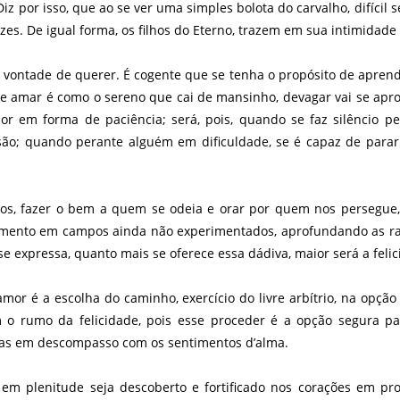
z por isso, que ao se ver uma simples bolota do carvalho, difíci
ízes. De igual forma, os filhos do Eterno, trazem em sua intimidade
 a vontade de querer. É cogente que se tenha o propósito de apre
ue amar é como o sereno que cai de mansinho, devagar vai se apr
 em forma de paciência; será, pois, quando se faz silêncio p
; quando perante alguém em dificuldade, se é capaz de parar 
os, fazer o bem a quem se odeia e orar por quem nos persegue, t
timento em campos ainda não experimentados, aprofundando as r
 expressa, quanto mais se oferece essa dádiva, maior será a felici
mor é a escolha do caminho, exercício do livre arbítrio, na opç
 o rumo da felicidade, pois esse proceder é a opção segura p
fias em descompasso com os sentimentos d’alma.
em plenitude seja descoberto e fortificado nos corações em pr