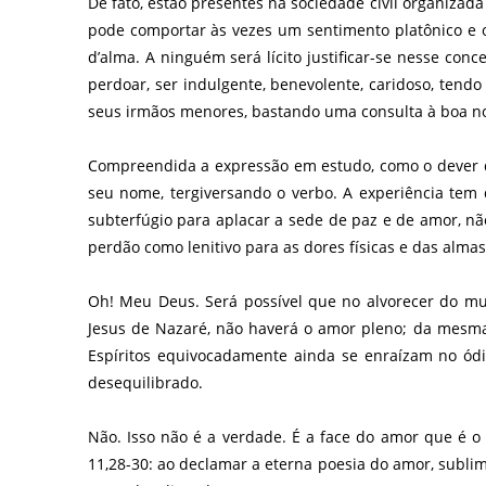
De fato, estão presentes na sociedade civil organizad
pode comportar às vezes um sentimento platônico e ou
d’alma. A ninguém será lícito justificar-se nesse conc
perdoar, ser indulgente, benevolente, caridoso, tend
seus irmãos menores, bastando uma consulta à boa no
Compreendida a expressão em estudo, como o dever das
seu nome, tergiversando o verbo. A experiência tem
subterfúgio para aplacar a sede de paz e de amor, nã
perdão como lenitivo para as dores físicas e das almas
Oh! Meu Deus. Será possível que no alvorecer do m
Jesus de Nazaré, não haverá o amor pleno; da mesma
Espíritos equivocadamente ainda se enraízam no ódio
desequilibrado.
Não. Isso não é a verdade. É a face do amor que é o 
11,28-30: ao declamar a eterna poesia do amor, subli