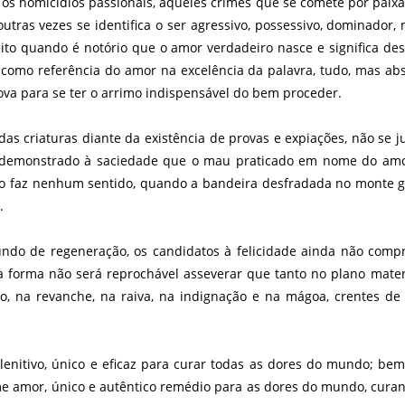
a os homicídios passionais, aqueles crimes que se comete por pai
tras vezes se identifica o ser agressivo, possessivo, dominador,
eito quando é notório que o amor verdadeiro nasce e significa desa
o como referência do amor na excelência da palavra, tudo, mas a
va para se ter o arrimo indispensável do bem proceder.
 criaturas diante da existência de provas e expiações, não se j
 demonstrado à saciedade que o mau praticado em nome do amor
o faz nenhum sentido, quando a bandeira desfradada no monte gól
.
undo de regeneração, os candidatos à felicidade ainda não com
 forma não será reprochável asseverar que tanto no plano mater
, na revanche, na raiva, na indignação e na mágoa, crentes de 
lenitivo, único e eficaz para curar todas as dores do mundo; bem
me amor, único e autêntico remédio para as dores do mundo, curand