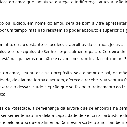
e do amor que jamais se entrega a indiferença, antes a ação inte
o ou iludido, em nome do amor, será de bom alvitre apresentar
ir por um tempo, mas não resistem ao poder absoluto e superior da
minho, e não obstante os acúleos e abrolhos da estrada, Jesus as
tolos e os discípulos do Senhor, especialmente para o Cordeiro de
está nas palavras que não se calam, mostrando a face do amor. ’Es
em do amor, seu autor e seu propósito, seja o amor de pai, de mã
icidade, de alguma forma o sentem, oferece e recebe. Sua ventura 
 exercício dessa virtude é opção que se faz pelo treinamento do li
oal.
uras da Potestade, a semelhança da árvore que se encontra na se
ser semente não tira dela a capacidade de se tornar arbusto e d
lece, e pelo adubo que a alimenta. Da mesma sorte, o amor também