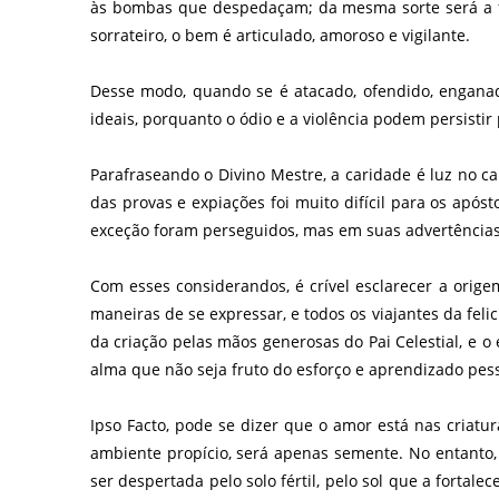
às bombas que despedaçam; da mesma sorte será a fac
sorrateiro, o bem é articulado, amoroso e vigilante.
Desse modo, quando se é atacado, ofendido, enganad
ideais, porquanto o ódio e a violência podem persist
Parafraseando o Divino Mestre, a caridade é luz no ca
das provas e expiações foi muito difícil para os após
exceção foram perseguidos, mas em suas advertências 
Com esses considerandos, é crível esclarecer a orig
maneiras de se expressar, e todos os viajantes da fel
da criação pelas mãos generosas do Pai Celestial, e o
alma que não seja fruto do esforço e aprendizado pess
Ipso Facto, pode se dizer que o amor está nas criat
ambiente propício, será apenas semente. No entanto, 
ser despertada pelo solo fértil, pelo sol que a forta