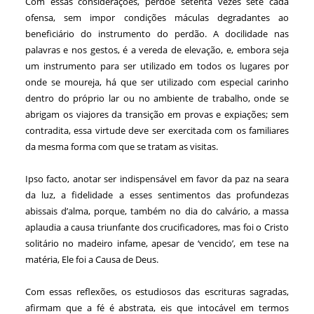
Com essas considerações, perdoe setenta vezes sete cada
ofensa, sem impor condições máculas degradantes ao
beneficiário do instrumento do perdão. A docilidade nas
palavras e nos gestos, é a vereda de elevação, e, embora seja
um instrumento para ser utilizado em todos os lugares por
onde se moureja, há que ser utilizado com especial carinho
dentro do próprio lar ou no ambiente de trabalho, onde se
abrigam os viajores da transição em provas e expiações; sem
contradita, essa virtude deve ser exercitada com os familiares
da mesma forma com que se tratam as visitas.
Ipso facto, anotar ser indispensável em favor da paz na seara
da luz, a fidelidade a esses sentimentos das profundezas
abissais d’alma, porque, também no dia do calvário, a massa
aplaudia a causa triunfante dos crucificadores, mas foi o Cristo
solitário no madeiro infame, apesar de ‘vencido’, em tese na
matéria, Ele foi a Causa de Deus.
Com essas reflexões, os estudiosos das escrituras sagradas,
afirmam que a fé é abstrata, eis que intocável em termos