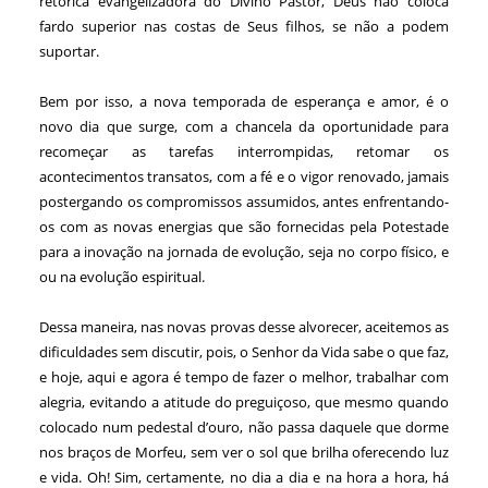
retórica evangelizadora do Divino Pastor, Deus não coloca
fardo superior nas costas de Seus filhos, se não a podem
suportar.
Bem por isso, a nova temporada de esperança e amor, é o
novo dia que surge, com a chancela da oportunidade para
recomeçar as tarefas interrompidas, retomar os
acontecimentos transatos, com a fé e o vigor renovado, jamais
postergando os compromissos assumidos, antes enfrentando-
os com as novas energias que são fornecidas pela Potestade
para a inovação na jornada de evolução, seja no corpo físico, e
ou na evolução espiritual.
Dessa maneira, nas novas provas desse alvorecer, aceitemos as
dificuldades sem discutir, pois, o Senhor da Vida sabe o que faz,
e hoje, aqui e agora é tempo de fazer o melhor, trabalhar com
alegria, evitando a atitude do preguiçoso, que mesmo quando
colocado num pedestal d’ouro, não passa daquele que dorme
nos braços de Morfeu, sem ver o sol que brilha oferecendo luz
e vida. Oh! Sim, certamente, no dia a dia e na hora a hora, há