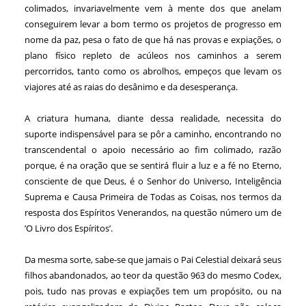
colimados, invariavelmente vem à mente dos que anelam
conseguirem levar a bom termo os projetos de progresso em
nome da paz, pesa o fato de que há nas provas e expiações, o
plano físico repleto de acúleos nos caminhos a serem
percorridos, tanto como os abrolhos, empeços que levam os
viajores até as raias do desânimo e da desesperança.
A criatura humana, diante dessa realidade, necessita do
suporte indispensável para se pôr a caminho, encontrando no
transcendental o apoio necessário ao fim colimado, razão
porque, é na oração que se sentirá fluir a luz e a fé no Eterno,
consciente de que Deus, é o Senhor do Universo, Inteligência
Suprema e Causa Primeira de Todas as Coisas, nos termos da
resposta dos Espíritos Venerandos, na questão número um de
’O Livro dos Espíritos’.
Da mesma sorte, sabe-se que jamais o Pai Celestial deixará seus
filhos abandonados, ao teor da questão 963 do mesmo Codex,
pois, tudo nas provas e expiações tem um propósito, ou na