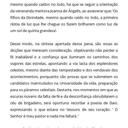
mesmo quando caídos no lodo, há que se seguir a orientação
da veneranda mentora Joanna de Ângelis, ao asseverar que: ’Os
filhos da Divindade, mesmo quando caído no lodo, a primeira
réstia de luz que lhe chegue os fazem brilharem como luz de
um sol de quinta grandeza’.
Desse modo, na síntese apertada dessa pena, são essas as
dicções que merecem consideração, objetivando não perder a
fé inabalável e a confiança que iluminam os caminhos dos
viajores das estrelas, apontando a via lacta dos esplendores
celestes, mesmo diante das tempestades e dos vendavais dos
acontecimentos, porquanto são provas que se submetem os
candidatos matriculados na Universidade da vida, preparação
para os páramos celestiais. Destarte, nos momentos em que as
escuras nuvens da falta de fé e da desconfiança obnubilarem o
céu de brigadeiro, será oportuno recordar a poesia de Davi,
expressando o que estava no tesouro de seu coração: ’ O
Senhor é meu pastor e nada me faltará. ’