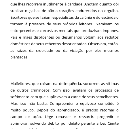
que lhes recorrem inutilmente à caridade. Anotam quanto dói
suplicar migalhas de pão a corações endurecidos no orgulho.
Escritores que se faziam especialistas da calúnia e do escândalo
tornam à presença de seus próprios leitores. Examinam os
entorpecentes e corrosivos mentais que produziram impunes.
Pais e mães displicentes ou desumanos voltam aos redutos
domésticos de seus rebentos desorientados. Observam, então,
as raízes da crueldade ou da viciação por eles mesmos
plantadas.
Malfeitores, que caíram na delinquência, socorrem as vítimas
de outros criminosos. Com isso, avaliam os processos de
sofrimento com que supliciavam a carne de seus semelhantes.
Mas isso não basta. Compreender o equívoco cometido é
muito pouco. Depois do aprendizado, é preciso retomar o
campo de ação. Urge renascer e ressarcir, progredir e
aprimorar, solvendo débito por débito perante a Lei. Ciente