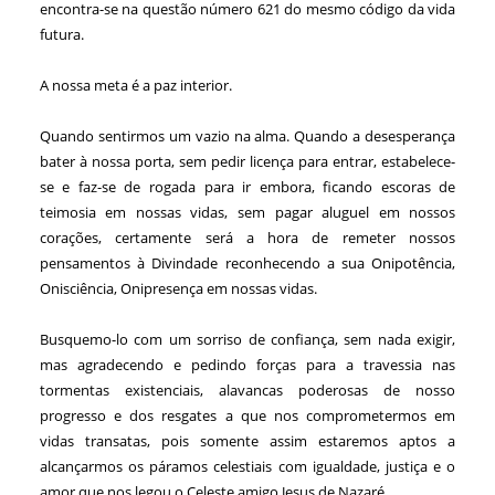
encontra-se na questão número 621 do mesmo código da vida
futura.
A nossa meta é a paz interior.
Quando sentirmos um vazio na alma. Quando a desesperança
bater à nossa porta, sem pedir licença para entrar, estabelece-
se e faz-se de rogada para ir embora, ficando escoras de
teimosia em nossas vidas, sem pagar aluguel em nossos
corações, certamente será a hora de remeter nossos
pensamentos à Divindade reconhecendo a sua Onipotência,
Onisciência, Onipresença em nossas vidas.
Busquemo-lo com um sorriso de confiança, sem nada exigir,
mas agradecendo e pedindo forças para a travessia nas
tormentas existenciais, alavancas poderosas de nosso
progresso e dos resgates a que nos comprometermos em
vidas transatas, pois somente assim estaremos aptos a
alcançarmos os páramos celestiais com igualdade, justiça e o
amor que nos legou o Celeste amigo Jesus de Nazaré.