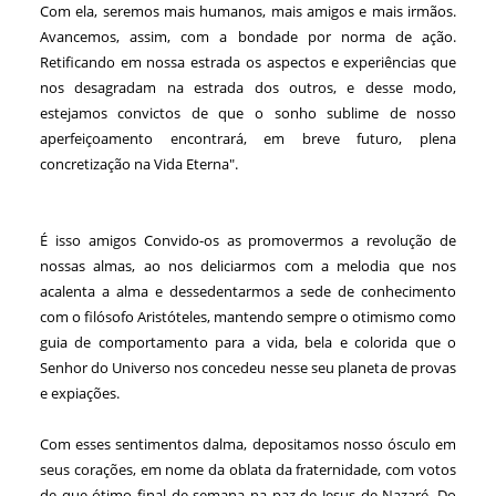
Com ela, seremos mais humanos, mais amigos e mais irmãos.
Avancemos, assim, com a bondade por norma de ação.
Retificando em nossa estrada os aspectos e experiências que
nos desagradam na estrada dos outros, e desse modo,
estejamos convictos de que o sonho sublime de nosso
aperfeiçoamento encontrará, em breve futuro, plena
concretização na Vida Eterna".
É isso amigos Convido-os as promovermos a revolução de
nossas almas, ao nos deliciarmos com a melodia que nos
acalenta a alma e dessedentarmos a sede de conhecimento
com o filósofo Aristóteles, mantendo sempre o otimismo como
guia de comportamento para a vida, bela e colorida que o
Senhor do Universo nos concedeu nesse seu planeta de provas
e expiações.
Com esses sentimentos dalma, depositamos nosso ósculo em
seus corações, em nome da oblata da fraternidade, com votos
de que ótimo final de semana na paz de Jesus de Nazaré. Do