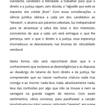
viandante, candidato à felicidade, a trabalhar para que o
direito e a justiça sejam, sem dúvida, o “
algodão que evita os
impactos dos cristais finos
”. Com essas considerações, a
ciência jurídica oferece a cada um dos candidatos ao
“
Nirvana
”, o alcance aos páramos celestiais, luz indispensável
para se atravessar a selva das lutas e dos interesses,
conscientes de que a cada um será entregue o que lhe
pertença, sem o que o direito e a justiça, essa esperança
imorredoura se desvaneceria nas brumas do obnubilado
vendaval.
Desta forma, não será reprochável dizer que é o
conhecimento que esclarece as desinteligências e as disputas
ao desabrigo do tatame do bom direito e da justiça, faz
compreender que ao nascer nenhuma criatura nada traz
consigo e ao morrer, nada leva, nada, absolutamente nada,
leva das confusões por algo que não se trouxe e nem se
carregará na grande viagem de retorno. Com esses
sentimentos, vênia concessa, para parafrasear a canção
imortalizada por John Lennon, intitulada “
Imagine
”, em nome