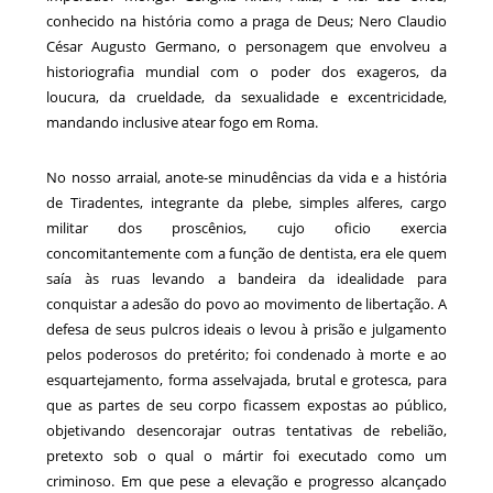
conhecido na história como a praga de Deus; Nero Claudio
César Augusto Germano, o personagem que envolveu a
historiografia mundial com o poder dos exageros, da
loucura, da crueldade, da sexualidade e excentricidade,
mandando inclusive atear fogo em Roma.
No nosso arraial, anote-se minudências da vida e a história
de Tiradentes, integrante da plebe, simples alferes, cargo
militar dos proscênios, cujo oficio exercia
concomitantemente com a função de dentista, era ele quem
saía às ruas levando a bandeira da idealidade para
conquistar a adesão do povo ao movimento de libertação. A
defesa de seus pulcros ideais o levou à prisão e julgamento
pelos poderosos do pretérito; foi condenado à morte e ao
esquartejamento, forma asselvajada, brutal e grotesca, para
que as partes de seu corpo ficassem expostas ao público,
objetivando desencorajar outras tentativas de rebelião,
pretexto sob o qual o mártir foi executado como um
criminoso. Em que pese a elevação e progresso alcançado