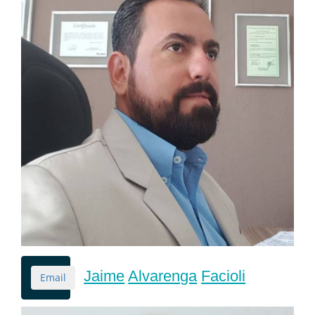
Jaime
Alvarenga
Facioli
Email