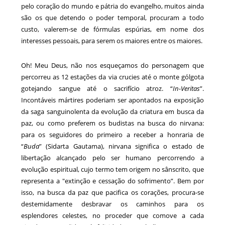
pelo coração do mundo e pátria do evangelho, muitos ainda
são os que detendo o poder temporal, procuram a todo
custo, valerem-se de fórmulas espúrias, em nome dos
interesses pessoais, para serem os maiores entre os maiores.
Oh! Meu Deus, não nos esqueçamos do personagem que
percorreu as 12 estações da via crucies até o monte gólgota
gotejando sangue até o sacrifício atroz. “
In-Veritas
”.
Incontáveis mártires poderiam ser apontados na exposição
da saga sanguinolenta da evolução da criatura em busca da
paz, ou como preferem os budistas na busca do nirvana:
para os seguidores do primeiro a receber a honraria de
“
Buda
” (Sidarta Gautama), nirvana significa o estado de
libertação alcançado pelo ser humano percorrendo a
evolução espiritual, cujo termo tem origem no sânscrito, que
representa a "extinção e cessação do sofrimento”. Bem por
isso, na busca da paz que pacifica os corações, procura-se
destemidamente desbravar os caminhos para os
esplendores celestes, no proceder que comove a cada