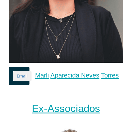
Marli
Aparecida
Neves
Torres
Email
Ex-Associados