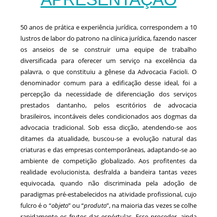
50 anos de prática e experiência jurídica, correspondem a 10
lustros de labor do patrono na clínica jurídica, fazendo nascer
os anseios de se construir uma equipe de trabalho
diversificada para oferecer um serviço na excelência da
palavra, o que constituiu a gênese da Advocacia Facioli. O
denominador comum para a edificação desse ideal, foi a
percepção da necessidade de diferenciação dos serviços
prestados dantanho, pelos escritórios de advocacia
brasileiros, incontáveis deles condicionados aos dogmas da
advocacia tradicional. Sob essa dicção, atendendo-se aos
ditames da atualidade, buscou-se a evolução natural das
criaturas e das empresas contemporâneas, adaptando-se ao
ambiente de competição globalizado. Aos profitentes da
realidade evolucionista, desfralda a bandeira tantas vezes
equivocada, quando não discriminada pela adoção de
paradigmas pré-estabelecidos na atividade profissional, cujo
fulcro é o “
objeto
” ou “
produto
”, na maioria das vezes se colhe
rapidamente os frutos das espórtulas. Esse proceder, ainda